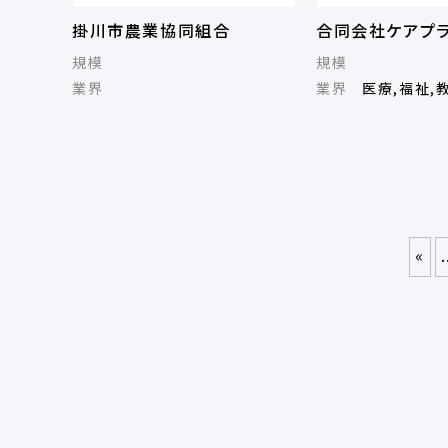
掛川市農業協同組合
合同会社ケアプ
規模
規模
業界
業界
医療,福祉,
«
.