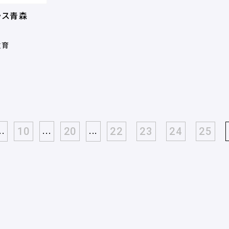
ラス青森
教育
..
...
...
10
20
22
23
24
25