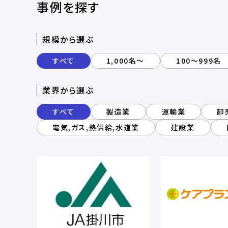
事例を探す
規模から選ぶ
すべて
1,000名～
100～999名
業界から選ぶ
すべて
製造業
運輸業
卸
電気,ガス,熱供給,水道業
建設業