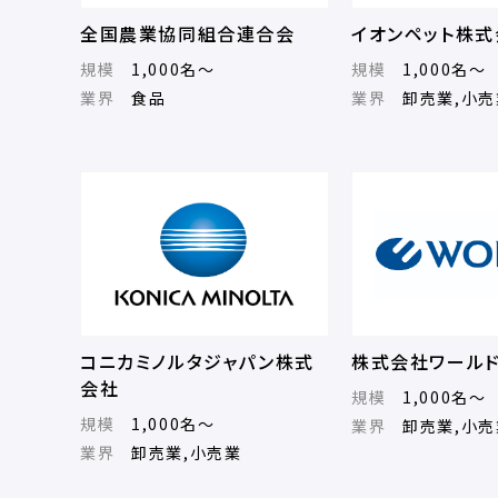
全国農業協同組合連合会
イオンペット株式
規模
1,000名～
規模
1,000名～
業界
食品
業界
卸売業,小売
コニカミノルタジャパン株式
株式会社ワール
会社
規模
1,000名～
規模
1,000名～
業界
卸売業,小売
業界
卸売業,小売業