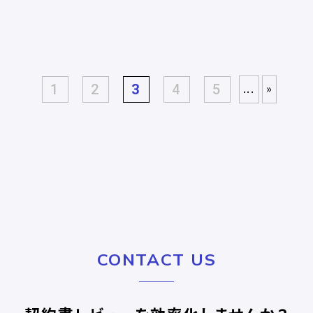
...
»
1
2
3
4
5
CONTACT US