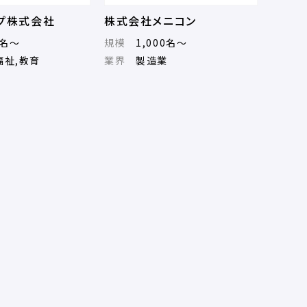
ープ株式会社
株式会社メニコン
0名～
規模
1,000名～
福祉,教育
業界
製造業