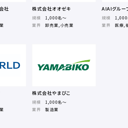
会社
株式会社オオゼキ
AIAIグル
規模
1,000名～
規模
1,00
業
業界
卸売業,小売業
業界
医療,
ド
株式会社やまびこ
規模
1,000名～
業
業界
製造業