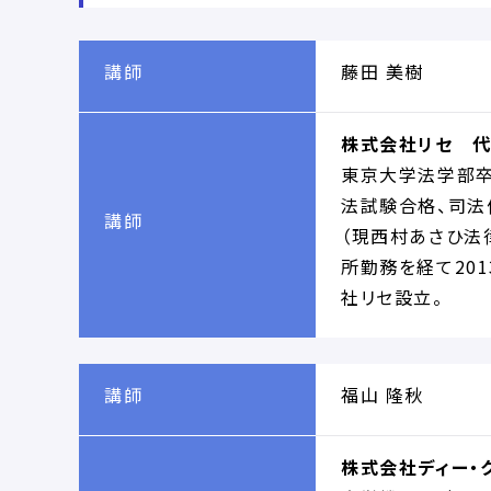
講師
藤田 美樹
株式会社リセ 代
東京大学法学部卒業
法試験合格、司法
講師
（現西村あさひ法
所勤務を経て201
社リセ設立。
講師
福山 隆秋
株式会社ディー・