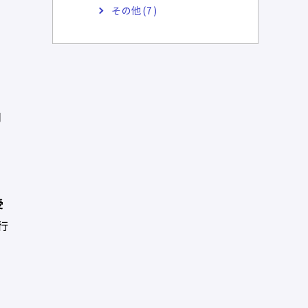
その他(7)
る
明
受
行