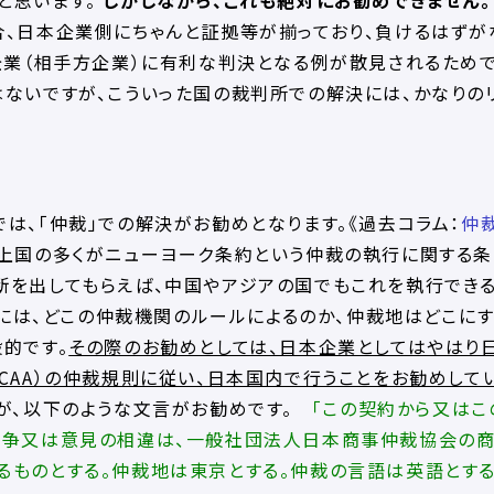
と思います。
しかしながら、これも絶対にお勧めできません。
合、日本企業側にちゃんと証拠等が揃っており、負けるはずが
企業（相手方企業）に有利な判決となる例が散見されるため
ないですが、こういった国の裁判所での解決には、かなりの
は、「仲裁」での解決がお勧めとなります。《過去コラム：
仲
上国の多くがニューヨーク条約という仲裁の執行に関する条
断を出してもらえば、中国やアジアの国でもこれを執行でき
には、どこの仲裁機関のルールによるのか、仲裁地はどこに
的です。
その際のお勧めとしては、日本企業としてはやはり
CAA）の仲裁規則に従い、日本国内で行うことをお勧めして
が、以下のような文言がお勧めです。
「この契約から又はこ
論争又は意見の相違は、一般社団法人日本商事仲裁協会の
るものとする。仲裁地は東京とする。仲裁の言語は英語とする