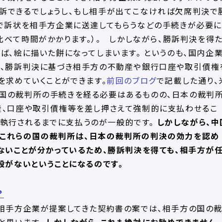
訴できるでしょうし、もし相手が出てこなければ欠席判決で
トで訴状を相手方企業に送達してもらうなどの手続きが必要に
べて時間がかかります。）。 しかしながら、勝訴判決を得
ば、絵に描いた餅になってしまいます。 というのも、国内企
合、勝訴判決に基づき相手方の不動産や銀行口座や取引債権
を求めていくことができます。
前回のブログ
で記載した通り、
国の裁判所の手続きを経る必要はあるものの、日本の裁判
産、口座や取引債権等を差し押さえて強制的に支払わせるこ
も執行されるまでに支払うのが一般的です。
しかしながら、中
これらの国の裁判所は、日本の裁判所の判決の効力を認め
ないことが分かっているため、勝訴判決を得ても、相手方が
段がないということになるのです。
？
相手方企業が提案してきた契約書の案では、相手方の国の