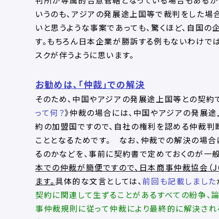
判所が専属的合意管轄となっている場合もあるか
いうのも、アジアの発展途上国等で裁判をした場
いと思うような事案であっても、驚くほど、自国の
す。もちろん日本企業が勝訴する例もないわけでは
スクが伴うように思います。
お勧めは、「仲裁」での解決
そのため、中国やアジアの発展途上国等との契約で
って何？
》仲裁の場合には、中国やアジアの発展途
約の加盟国ですので、自社の権利を認める仲裁判
こととなるためです。 なお、仲裁での解決の場合
るのかなどを、事前に契約書で定めておくのが一般
本での仲裁が簡便ですので、日本商事仲裁協会（J
ます。
具体的な文言としては、
前回も記載しました
契約に関連して生ずることがあるすべての紛争、
事仲裁規則に従って仲裁により最終的に解決され