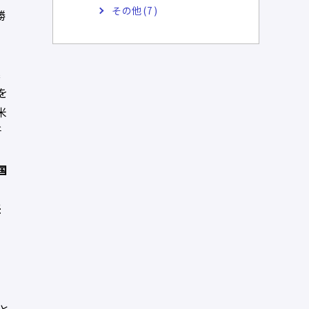
その他(7)
勝
た
業
を
米
所
国
任
裁