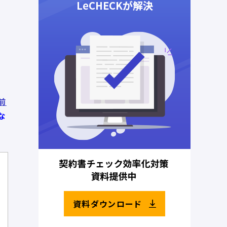
前
な
資料ダウンロード