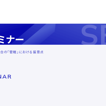
S
ミナー
合の「管轄」における留意点
NAR